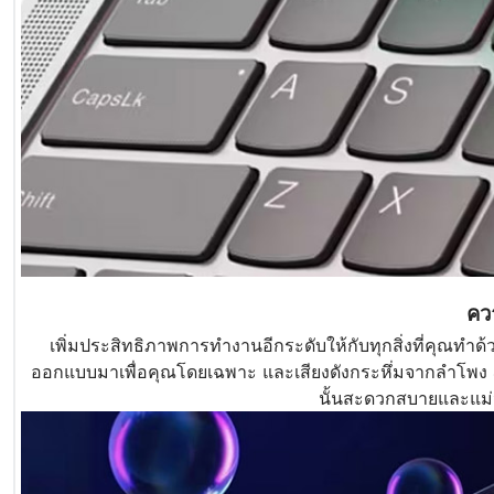
คว
เพิ่มประสิทธิภาพการทำงานอีกระดับให้กับทุกสิ่งที่คุณทำด้
ออกแบบมาเพื่อคุณโดยเฉพาะ และเสียงดังกระหึ่มจากลำโพง 4
นั้นสะดวกสบายและแม่น