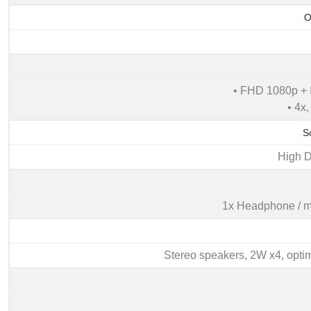
O
• FHD 1080p + I
• 4x
S
High D
1x Headphone / m
Stereo speakers, 2W x4, opti