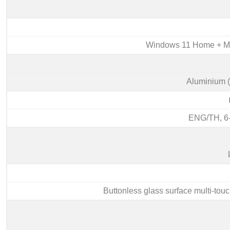
Windows 11 Home + Mic
Aluminium (
ENG/TH, 6-
Buttonless glass surface multi-to