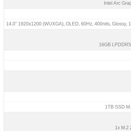
Intel Arc Gra
14.0" 1920x1200 (WUXGA), OLED, 60Hz, 400nits, Glossy,
16GB LPDDR5
1TB SSD M.
1x M.2 