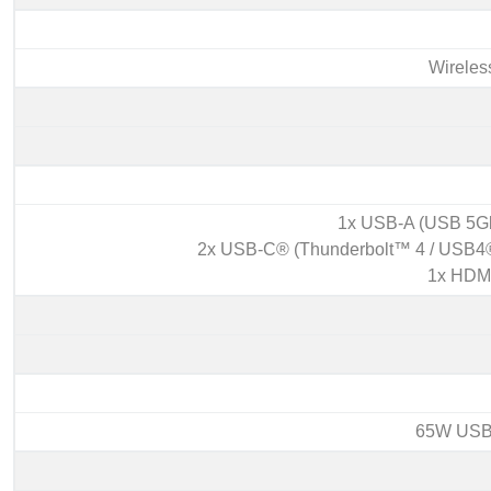
Wireles
1x USB-A (USB 5Gb
2x USB-C® (Thunderbolt™ 4 / USB4®
1x HDMI
65W USB-