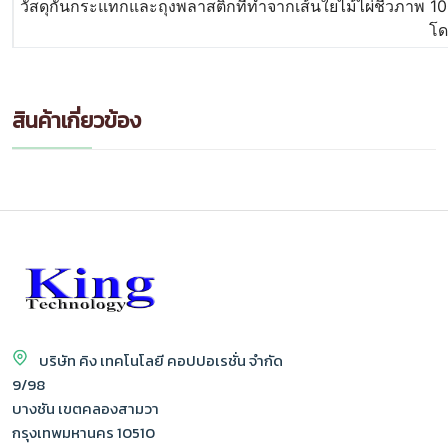
วัสดุกันกระแทกและถุงพลาสติกที่ทำจากเส้นใยไม้ไผ่ชีวภาพ 100
โด
สินค้าเกี่ยวข้อง
บริษัท คิง เทคโนโลยี คอปปอเรชั่น จำกัด
9/98
บางชัน เขตคลองสามวา
กรุงเทพมหานคร 10510